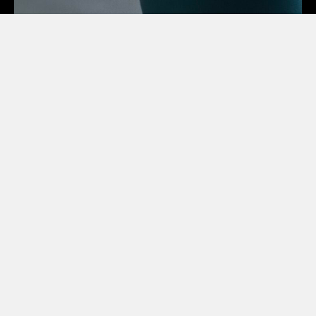
VALERIJA GLUŠAKOVA
SPECIALIZACE:
Výživový plán a suplementace
Tréninkové plány
Nabírání svalové hmoty pro muže i ženy
Redukce hmotnosti pro muže i ženy
Silový trénink, trénink s vlastní vahou
Náprava svalových dysbalancí
_vvvaleron_
vglusakova2@gmail.com
773 961 502