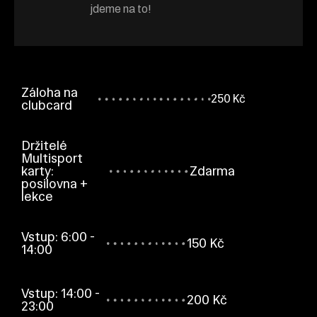
jdeme na to!
Záloha na
250 Kč
clubcard
Držitelé
Multisport
karty:
Zdarma
posilovna +
lekce
Vstup: 6:00 -
150 Kč
14:00
Vstup: 14:00 -
200 Kč
23:00