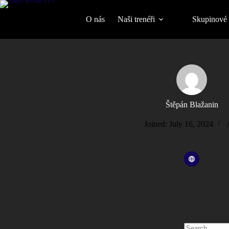
O nás
Naši trenéři
Skupinové 
Štěpán Blažanin
Joined: July 16, 2024